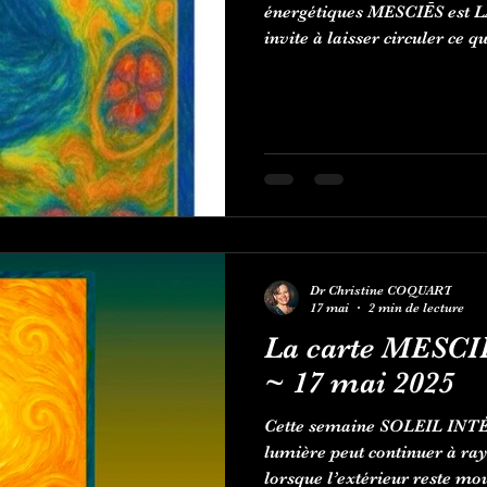
énergétiques MESCIĒS est 
invite à laisser circuler ce qu
offrir sans s’épuiser, à recev
reconnaître ses ressources a
proposition symbolique de co
confiance et de mise en mou
méthode MESCIĒS.
Dr Christine COQUART
17 mai
2 min de lecture
La carte MESCI
~ 17 mai 2025
Cette semaine SOLEIL INTÉ
lumière peut continuer à r
lorsque l’extérieur reste mo