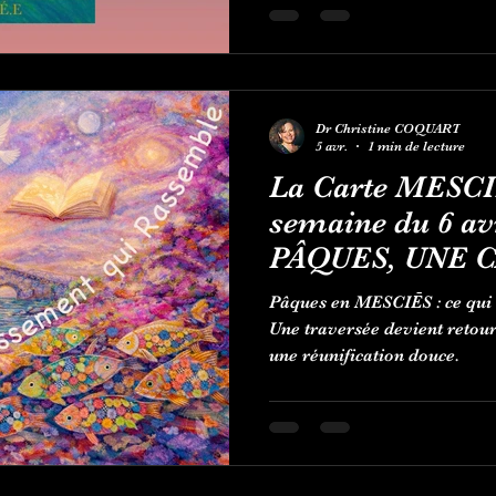
Dr Christine COQUART
5 avr.
1 min de lecture
La Carte MESCI
semaine du 6 av
PÂQUES, UNE 
L’ORACLE DO
Pâques en MESCIĒS : ce qui 
Une traversée devient retour
une réunification douce.