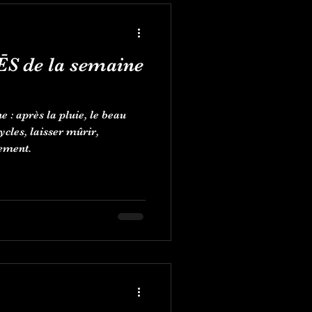
ĒS de la semaine
: après la pluie, le beau
ycles, laisser mûrir,
vement.