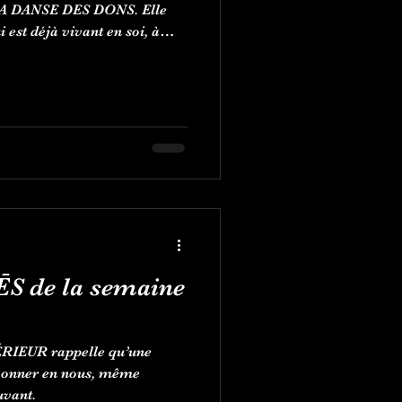
LA DANSE DES DONS. Elle
i est déjà vivant en soi, à
oir sans retenue et à
vec simplicité. Une
-passage, de créativité, de
vement portée par la
ĒS de la semaine
RIEUR rappelle qu’une
ayonner en nous, même
uvant.