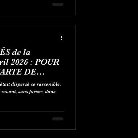
ĒS de la
ril 2026 : POUR
CARTE DE
UCEUR
était dispersé se rassemble.
 vivant, sans forcer, dans