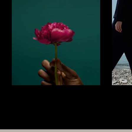
Écrivez-moi pour plus d'information
drchristinecoquart@gmail.com