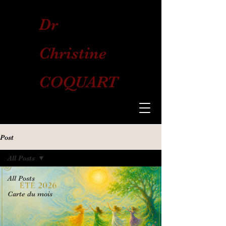
Dr
Christine
COQUART
Post
All Posts
All Posts
Carte du mois