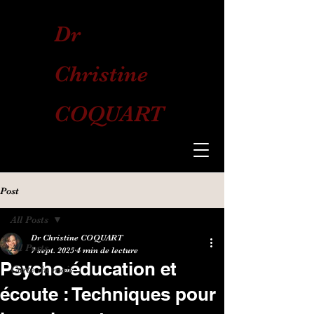
Dr
Christine
COQUART
Post
All Posts
Dr Christine COQUART
All Posts
7 sept. 2025
4 min de lecture
Psycho-éducation et
Carte du mois
écoute : Techniques pour